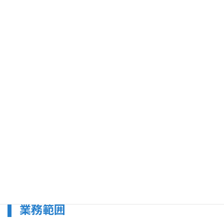
サービス概要
製造アウトソーシングは、製造業務におけるモノづくり技能を有
する外部パートナーに委託することで、お客さまは生産・製造に
関する様々な費用の低減、製品の品質向上と社内リソースの最適
配分が実現可能となります。弊社は、製造ラインにて、加工、組
立、品質検査、構内物流などをトータルにカバーし、お客様の業
務効率化に寄与しております。
創業以来、高い業務品質の維持と改善により、お客様の意思決定
に直結した柔軟な組織的、業務対応を継続しています。
業務範囲