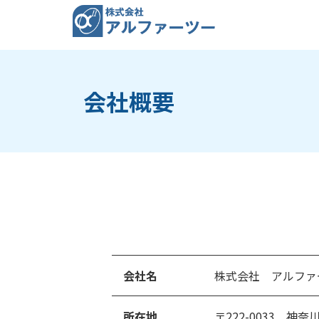
コ
ナ
ン
ビ
テ
ゲ
ン
ー
ツ
シ
へ
ョ
会社概要
ス
ン
キ
に
ッ
移
プ
動
会社名
株式会社 アルファ
所在地
〒222-0033
神奈川