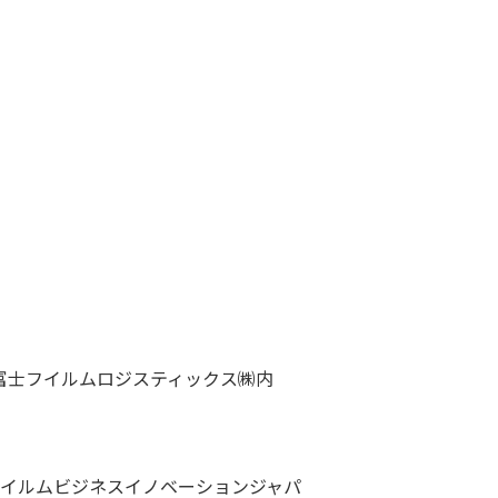
内
 富士フイルムロジスティックス㈱内
フイルムビジネスイノベーションジャパ