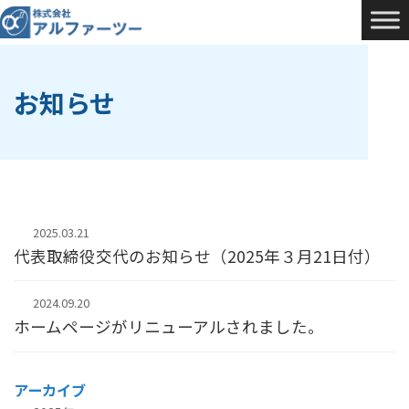
コ
ナ
ン
ビ
テ
ゲ
ン
ー
ツ
シ
お知らせ
へ
ョ
ス
ン
キ
に
ッ
移
プ
動
2025.03.21
代表取締役交代のお知らせ（2025年３月21日付）
2024.09.20
ホームページがリニューアルされました。
アーカイブ